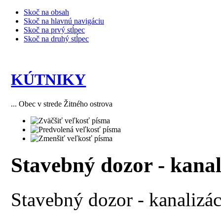
Skoč na obsah
Skoč na hlavnú navigáciu
Skoč na prvý stĺpec
Skoč na druhý stĺpec
KÚTNIKY
... Obec v strede Žitného ostrova
Stavebný dozor - kanal
Stavebný dozor - kanalizá