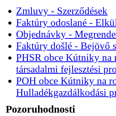
Zmluvy - Szerződések
Faktúry odoslané - Elkü
Objednávky - Megrende
Faktúry došlé - Bejövő 
PHSR obce Kútniky na r
társadalmi fejlesztési p
POH obce Kútniky na r
Hulladékgazdálkodási 
Pozoruhodnosti