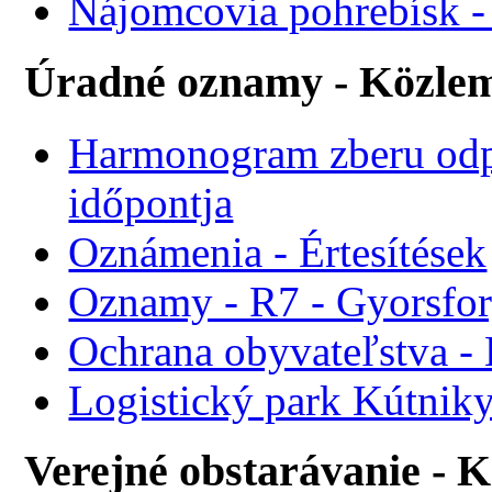
Nájomcovia pohrebísk - 
Úradné oznamy - Közle
Harmonogram zberu odp
időpontja
Oznámenia - Értesítések
Oznamy - R7 - Gyorsforg
Ochrana obyvateľstva -
Logistický park Kútniky
Verejné obstarávanie - 