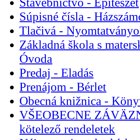
Stavebníctvo - Építészet
Súpisné čísla - Házszám
Tlačivá - Nyomtatvány
Základná škola s maters
Óvoda
Predaj - Eladás
Prenájom - Bérlet
Obecná knižnica - Köny
VŠEOBECNE ZÁVÄZNÉ
kötelező rendeletek