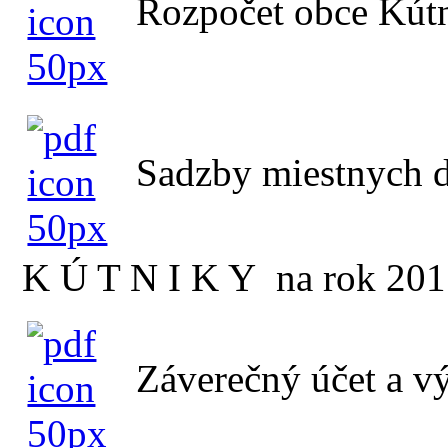
Rozpočet obce Kút
Sadzby miestnych d
K Ú T N I K Y na rok 20
Záverečný účet a v