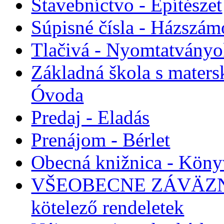
Stavebníctvo - Építészet
Súpisné čísla - Házszám
Tlačivá - Nyomtatvány
Základná škola s maters
Óvoda
Predaj - Eladás
Prenájom - Bérlet
Obecná knižnica - Köny
VŠEOBECNE ZÁVÄZNÉ
kötelező rendeletek