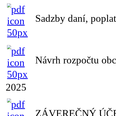
Sadzby daní, popla
Návrh rozpočtu obc
2025
ZÁVEREČNÝ ÚČE