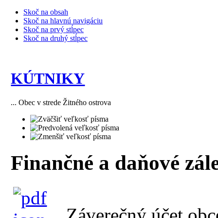
Skoč na obsah
Skoč na hlavnú navigáciu
Skoč na prvý stĺpec
Skoč na druhý stĺpec
KÚTNIKY
... Obec v strede Žitného ostrova
Finančné a daňové zále
Záverečný účet obc