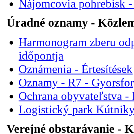
Nájomcovia pohrebísk - 
Úradné oznamy - Közle
Harmonogram zberu odp
időpontja
Oznámenia - Értesítések
Oznamy - R7 - Gyorsforg
Ochrana obyvateľstva -
Logistický park Kútniky
Verejné obstarávanie - 