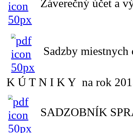
Záverečný účet a v
Sadzby miestnych 
K Ú T N I K Y na rok 20
SADZOBNÍK SPR