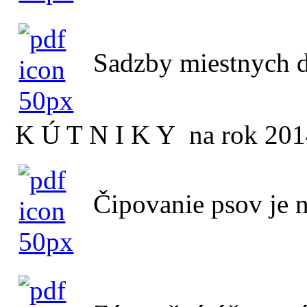
Sadzby miestnych d
K Ú T N I K Y na rok 20
Čipovanie psov je 