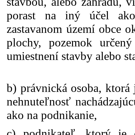
stavbou, alebo záhradu, v
porast na iný účel ak
zastavanom území obce o
plochy, pozemok určený
umiestnení stavby alebo 
b) právnická osoba, ktorá
nehnuteľnosť nachádzajúc
ako na podnikanie,
c) podnikateľ, ktorý je