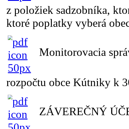
z položiek sadzobníka, kt
ktoré poplatky vyberá obe
Monitorovacia spr
rozpočtu obce Kútniky k 
ZÁVEREČNÝ ÚČE